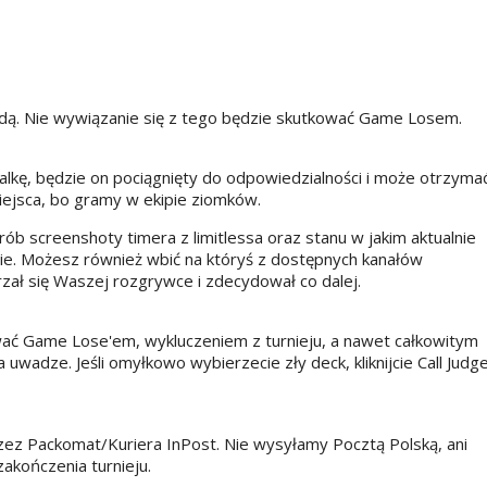
dą. Nie wywiązanie się z tego będzie skutkować Game Losem.
lkę, będzie on pociągnięty do odpowiedzialności i może otrzyma
iejsca, bo gramy w ekipie ziomków.
zrób screenshoty timera z limitlessa oraz stanu w jakim aktualnie
rdzie. Możesz również wbić na któryś z dostępnych kanałów
rzał się Waszej rozgrywce i zdecydował co dalej.
wać Game Lose'em, wykluczeniem z turnieju, a nawet całkowitym
 uwadze. Jeśli omyłkowo wybierzecie zły deck, kliknijcie Call Judge
zez Packomat/Kuriera InPost. Nie wysyłamy Pocztą Polską, ani
zakończenia turnieju.