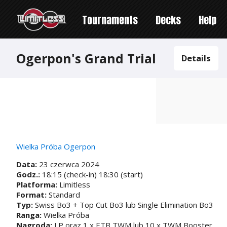
Tournaments
Decks
Help
Ogerpon's Grand Trial
Details
Wielka Próba Ogerpon
Data:
23 czerwca 2024
Godz.:
18:15 (check-in) 18:30 (start)
Platforma:
Limitless
Format:
Standard
Typ:
Swiss Bo3 + Top Cut Bo3 lub Single Elimination Bo3
Ranga:
Wielka Próba
Nagroda:
LP oraz 1 x ETB TWM lub 10 x TWM Booster