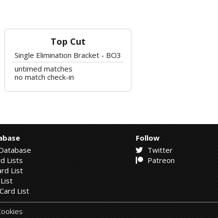
Top Cut
Single Elimination Bracket - BO3
untimed matches
no match check-in
abase
Follow
Database
Twitter
d Lists
Patreon
rd List
List
Card List
ookies