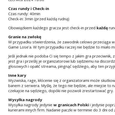
Czas rundy i Check-in
Czas rundy: 40min
Check-in: 3min (przed każdą rudną)
Obowiązkiem każdego gracza jest check-in przed
każdą
run
Granie na zwłokę
W przypadku stwierdzenia, że zawodnik celowo przeciąga wa
Game Lose'a. W tym przypadku raczej nie będzie to miało m
Jeśli jednak nie podoba Ci się tempo z jakim gra przeciwnik, 
jest gra i prześlij je organizatorowi lub sędziemu na disco
głosowych i opalić streama, pingnąć sędziego, aby ten przyj
Inne kary
Wyzwiska, rage, kłócenie się z organizatorami może skutko
banem z serwera. Myślę, że tego nie będzie, ale miejcie to na
czekajcie na sędziego, dopóki nie pozwoli zrestartować gry.
Wysyłka nagrody
Wysyłka nagrody jedynie
w granicach Polski
i jedynie popr
kurierami innych firm. Nadanie paczki w terminie do 3 dni od 