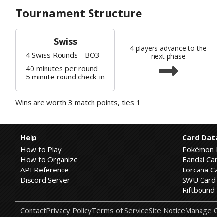
Tournament Structure
Swiss
4 players advance to the
4 Swiss Rounds - BO3
next phase
40 minutes per round
5 minute round check-in
Wins are worth 3 match points, ties 1
Help
Card Dat
How to Play
Pokémon 
How to Organize
Bandai Car
API Reference
Lorcana Ca
Discord Server
SWU Card 
Riftbound 
Contact
Privacy Policy
Terms of Service
Site Notice
Manage C