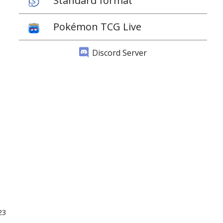
Standard format
Pokémon TCG Live
Discord Server
23