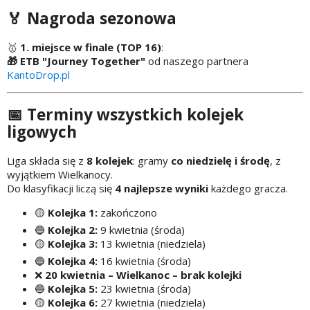
🏅 Nagroda sezonowa
🥇
1. miejsce w finale (TOP 16)
:
🎁 ETB "Journey Together"
od naszego partnera
KantoDrop.pl
📅 Terminy wszystkich kolejek
ligowych
Liga składa się z
8 kolejek
: gramy
co niedzielę i środę
, z
wyjątkiem Wielkanocy.
Do klasyfikacji liczą się
4 najlepsze wyniki
każdego gracza.
🟡
Kolejka 1:
zakończono
🔵
Kolejka 2:
9 kwietnia (środa)
🟡
Kolejka 3:
13 kwietnia (niedziela)
🔵
Kolejka 4:
16 kwietnia (środa)
❌
20 kwietnia – Wielkanoc – brak kolejki
🔵
Kolejka 5:
23 kwietnia (środa)
🟡
Kolejka 6:
27 kwietnia (niedziela)