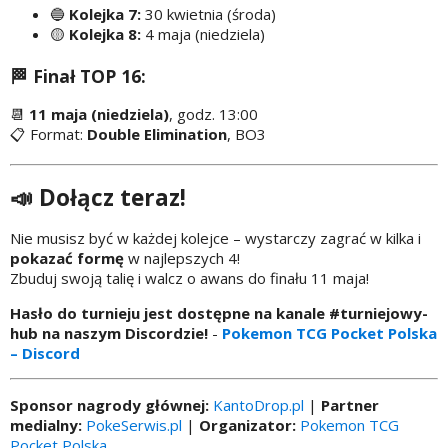
🔵
Kolejka 7:
30 kwietnia (środa)
🟡
Kolejka 8:
4 maja (niedziela)
🏁 Finał TOP 16:
📆
11 maja (niedziela)
, godz. 13:00
📋 Format:
Double Elimination
, BO3
📣 Dołącz teraz!
Nie musisz być w każdej kolejce – wystarczy zagrać w kilka i
pokazać formę
w najlepszych 4!
Zbuduj swoją talię i walcz o awans do finału 11 maja!
Hasło do turnieju jest dostępne na kanale #turniejowy-
hub na naszym Discordzie!
-
Pokemon TCG Pocket Polska
– Discord
Sponsor nagrody głównej:
KantoDrop.pl
|
Partner
medialny:
PokeSerwis.pl
|
Organizator:
Pokemon TCG
Pocket Polska