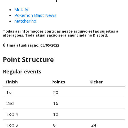
Metafy
Pokémon Blast News
Matcherino
Todas as informações contidas neste arquivo estão sujeitas a
alterações. Toda atualização será anunciada no Discord.
Última atualização: 05/05/2022
Point Structure
Regular events
Finish
Points
Kicker
1st
20
2nd
16
Top 4
10
Top 8
8
24